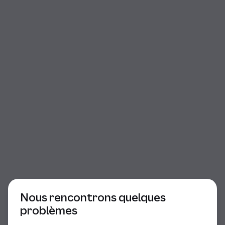
Début du dialogue
Nous rencontrons quelques
problèmes